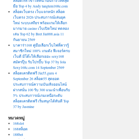
สล็อต168 เข้าให้ทัน ก่อนรางวัลหลุด
มือ Top 4 by Andy tangtem168e.com
สล็อตเว็บตรง เว็บแจกหนัก สล็อต
เว็บตรง 2026 ประสบการณ์เล่นยุค
ใหม่ ระบบเสถียร พร้อมเกมให้เลือก
มากมาย casino เว็บเปิดใหม่ ทดลอง
เล่น Top 62 by Bret Jin888.asia 11
กันยายน 2569
บาคาร่า168 คู่มือเลือกเว็บไพ่ที่ควรรู้
สมาชิกใหม่ 100% เกมดัง ฟีเจอร์ครบ
เว็บดี มีโต๊ะให้เลือกเยอะ sexy168
สมัครปุ๊บ รับโปรปั๊บ Top 37 by Iola
Sexy168c.com 14 September 2569
สล็อตเครดิตฟรี Jin55.guru 4
September 26 สล็อต55 สุดยอด
ประสบการณ์ความบันเทิงออนไลน์
ฝากสนั่น 100 รับ 300 แนะนำเพื่อนรับ
5% ประสบการณ์เกมเหนือระดับ
สล็อตเครดิตฟรี เริ่มสนุกได้ทันที Top
37 by Jasmine
หมวดหมู่
168slot
168สล็อต
188bet