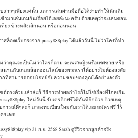
่กับสาวๆเพียงแค่นั้น แต่การเล่นผ่านมือถือได้ง่ายทำให้นักเดิม
ามาเล่นเกมกันเรื่อยได้เลยล่ะนะครับ ด้วยเหตุว่าจะเล่นตอน
ที่ยง ข้างหลังเลิกนอน หรือก่อนนอน
สล็อตเว็บตรงจาก pussy888play ได้แล้ววันนี้ ไม่ว่าใครก็ทำ
ม่ว่าคุณจะเป็นไม่ว่าใครก็ตาม จะเพศหญิงหรือเพศชาย หรือ
สนานกับเกมสล็อตออนไลน์ของพวกเราได้อย่างไม่ต้องสงสัย
ๆมากที่สามารถตอบโจทย์กับความชอบของคุณได้อย่างลงตัว
ซต์ตรงด้วยแล้วล่ะก็ วิธีการทำผลกำไรก็ไม่ใช่เรื่องที่ไกลเกิน
ssy888play ใหม่วันนี้ รับเครดิตฟรีได้ทันทีอีกด้วย ด้วยเหตุ
การณ์ดีๆล่ะก็ มาลงทะเบียนใหม่กับเราได้เลย สมัครฟรี ไร้
ัครเลย!
sy888play.vip 31 ก.ย. 2568 Sarah ดูรีวิวจากลูกค้าจริง
77