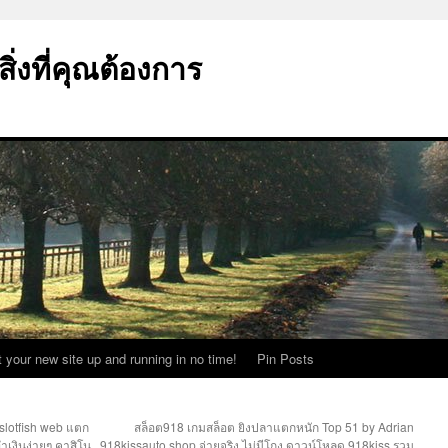
ิ่งที่คุณต้องการ
t your new site up and running in no time!
Pin Posts
gslotfish web แตก
สล็อต918 เกมสล็อต ยิงปลาแตกหนัก Top 51 by Adrian
ำเงินง่ายๆ คาสิโน
918kissauto.shop จ่ายจริง ไม่มีโกง ดาวน์โหลด 918kiss รวม