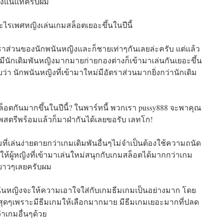
างแน่แท้ครับผม
ไรเพศหญิงเล่นเกมสล็อตเยอะขึ้นในปีนี้
ัตราส่วนของนักพนันหญิงและก็ชายเท่าๆกันเลยล่ะครับ แต่แล้ว
 มีนักเดิมพันหญิงมากมายก่ายกองต่างก็เข้ามาเล่นกันเยอะขึ้น
พบว่า นักพนันหญิงที่เข้ามาใหม่มีอัตราส่วนมากยิ่งกว่านักเดิม
็อตกันมากขึ้นในปีนี้? ในพาร์ทนี้ พวกเรา pussy888 จะพาคุณ
ตรีพร้อมแล้วก็มาฝ่ากันได้เลยขอรับ เลทโก!
มที่เล่นง่ายดายกว่าเกมเดิมพันอื่นๆไม่จำเป็นต้องใช้ความถนัด
้ผู้หญิงที่เข้ามาเล่นใหม่สนุกกับเกมสล็อตได้มากกว่าเกม
้ยาวๆเลยครับผม
พนันหญิงจะให้ความเอาใจใส่กับเกมธีมเกมเป็นอย่างมาก โดย
บสุดๆเพราะมีธีมเกมให้เลือกมากมาย มีธีมเกมเยอะมากที่ปลด
าเกมอื่นๆด้วย