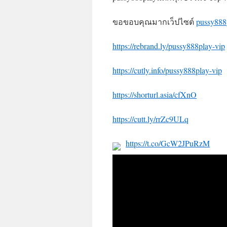
ขอขอบคุณมากเว็ปไซต์
pussy888
https://rebrand.ly/pussy888play-vip
https://cutly.info/pussy888play-vip
https://shorturl.asia/cfXnO
https://cutt.ly/rrZc9ULq
https://t.co/GcW2JPuRzM