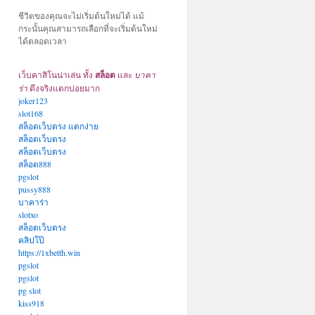
ชีวิตของคุณจะไม่เริ่มต้นใหม่ได้ แม้
กระนั้นคุณสามารถเลือกที่จะเริ่มต้นใหม่
ได้ตลอดเวลา
เว็บคาสิโนน่าเล่น ทั้ง
สล็อต
และ
บาคา
ร่า
ตึงจริงแตกบ่อยมาก
joker123
slot168
สล็อตเว็บตรง แตกง่าย
สล็อตเว็บตรง
สล็อตเว็บตรง
สล็อต888
pgslot
pussy888
บาคาร่า
slotxo
สล็อตเว็บตรง
คลิปโป๊
https://1xbetth.win
pgslot
pgslot
pg slot
kiss918