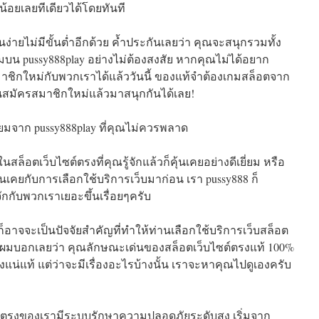
้อยเลยทีเดียวได้โดยทันที
ง่ายไม่มีขั้นต่ำอีกด้วย ค้ำประกันเลยว่า คุณจะสนุกรวมทั้ง
น pussy888play อย่างไม่ต้องสงสัย หากคุณไม่ได้อยาก
ชิกใหม่กับพวกเราได้แล้ววันนี้ ของแท้จำต้องเกมสล็อตจาก
ียนสมัครสมาชิกใหม่แล้วมาสนุกกันได้เลย!
ี่ยมจาก pussy888play ที่คุณไม่ควรพลาด
นสล็อตเว็บไซต์ตรงที่คุณรู้จักแล้วก็คุ้นเคยอย่างดีเยี่ยม หรือ
่คุ้นเคยกับการเลือกใช้บริการเว็บมาก่อน เรา pussy888 ก็
ักกับพวกเราเยอะขึ้นเรื่อยๆครับ
็อาจจะเป็นปัจจัยสำคัญที่ทำให้ท่านเลือกใช้บริการเว็บสล็อต
นั้นผมบอกเลยว่า คุณลักษณะเด่นของสล็อตเว็บไซต์ตรงแท้ 100%
งแน่แท้ แต่ว่าจะมีเรื่องอะไรบ้างนั้น เราจะหาคุณไปดูเองครับ
็บตรงของเรามีระบบรักษาความปลอดภัยระดับสูง เริ่มจาก