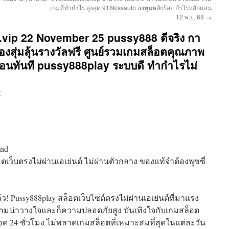
เกมที่ทำกำไร สูงสุด 918kissauto ลงทุนหลักร้อย กำไรหลักแสน
12 พ.ย. 68
→
y.vip 22 November 25 pussy888 ดีจริง กา
่องสุ่มลุ้นรางวัลฟรี ศูนย์รวมเกมสล็อตคุณภาพ
ถอนทันที pussy888play ระบบดี ทำกำไรไม่
r
ond
ตเว็บตรงไม่ผ่านเอเย่นต์ ไม่ผ่านตัวกลาง ของแท้จำต้องพุซซี่
้ว! Pussy888play สล็อตเว็บไซต์ตรงไม่ผ่านเอเย่นต์ที่มาแรง
มีความน่าวางใจและก็ความปลอดภัยสูง บันเทิงใจกับเกมสล็อต
ลอด 24 ชั่วโมง ไม่พลาดเกมสล็อตที่เหมาะสมที่สุดในแต่ละวัน