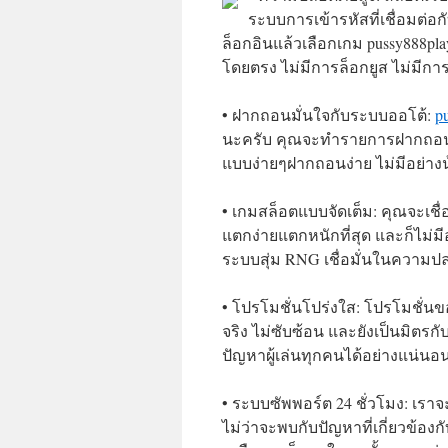
ระบบการเข้ารหัสที่เชื่อมต่อ
ล็อกอินแล้วเลือกเกม pussy888pla
โดยตรง ไม่มีการล็อกยูส ไม่มีก
• ฝากถอนมั่นใจกับระบบออโต้:
p
นะครับ คุณจะทำรายการฝากถอนผ
แบบง่ายๆฝากถอนง่าย ไม่มีอย่า
• เกมสล็อตแบบจัดเต็ม: คุณจะเชื่อมั
แตกง่ายแตกหนักที่สุด และก็ไม่ม
ระบบสุ่ม RNG เชื่อมั่นในความป
• โปรโมชั่นโปร่งใส: โปรโมชั่นของ
จริง ไม่ซับซ้อน และยังเป็นมิตรก
ปัญหาผู้เล่นทุกคนได้อย่างแน่น
• ระบบซัพพอร์ต 24 ชั่วโมง: เรา
ไม่ว่าจะพบกับปัญหาที่เกี่ยวข้อ