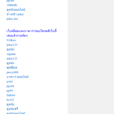
pgslot
188betth
ดูหนังออนไลน์
ทางเข้า joker
joker slot
เว็บสล็อตและบาคาร่าของโครตดีเว็บนี้
เล่นแล้วรวยจัดๆ
918kiss
joker123
ดูหนัง
sagame
joker123
ดูหนัง
พุซซี่888
pussy888
บาคาร่าออนไลน์
gslot
pgslot
pg99
fullslot
live22
ดูหนัง
ดูหนังฟรี
ดูหนังออนไลน์