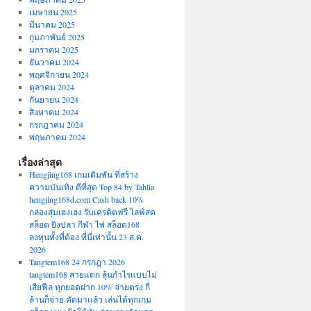
เมษายน 2025
มีนาคม 2025
กุมภาพันธ์ 2025
มกราคม 2025
ธันวาคม 2024
พฤศจิกายน 2024
ตุลาคม 2024
กันยายน 2024
สิงหาคม 2024
กรกฎาคม 2024
พฤษภาคม 2024
เรื่องล่าสุด
Hengjing168 เกมเดิมพัน ที่สร้าง
ความบันเทิง ดีที่สุด Top 84 by Tahlia
hengjing168d.com Cash back 10%
กล่องสุ่มเฮงเฮง รับเครดิตฟรี ไลฟ์สด
สล็อต ยิงปลา กีฬา ไพ่ สล็อต168
ลงทุนทั้งที่ต้อง ที่นี่เท่านั้น 23 ส.ค.
2026
Tangtem168 24 กรกฎา 2026
tangtem168 สายแตก ลุ้นกำไรแบบไม่
เสียฟีล ทุกยอดฝาก 10% จ่ายตรง กี่
ล้านก็จ่าย คัดมาแล้ว เล่นได้ทุกเกม