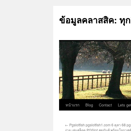
ข้อมูลคลาสสิค: ทุกส
หน้าแรก
Blog
Contact
Lets ge
ข้าม
ไป
←
Pgslotfish pgslotfish1.com 6 ตุลา 68 p
ยัง
ง่าย เล่นสล็อต PGSlot สุดมันส์ พร้อมโอกาสท